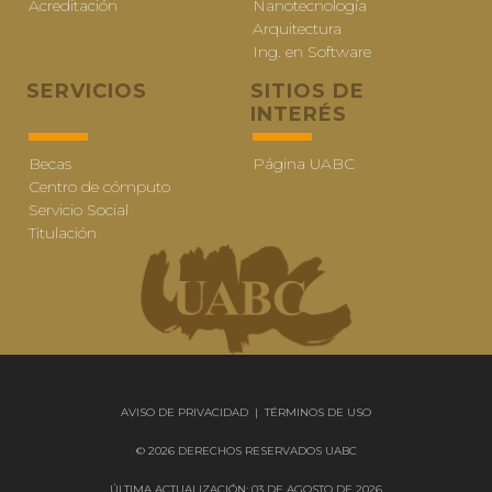
Acreditación
Nanotecnología
Arquitectura
Ing. en Software
SERVICIOS
SITIOS DE
INTERÉS
Becas
Página UABC
Centro de cómputo
Servicio Social
Titulación
AVISO DE PRIVACIDAD
|
TÉRMINOS DE USO
© 2026 DERECHOS RESERVADOS UABC
ÚLTIMA ACTUALIZACIÓN: 03 DE AGOSTO DE 2026