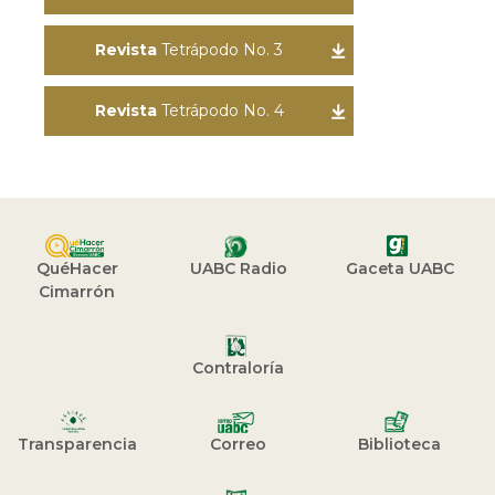
Revista
Tetrápodo No. 3
Revista
Tetrápodo No. 4
QuéHacer
UABC Radio
Gaceta UABC
Cimarrón
Contraloría
Transparencia
Correo
Biblioteca