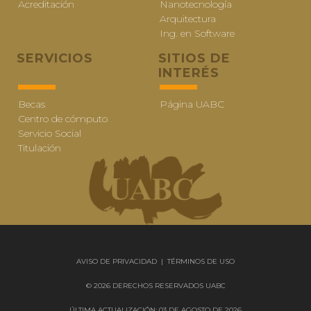
Acreditación
Nanotecnología
Arquitectura
Ing. en Software
SERVICIOS
SITIOS DE
INTERÉS
Becas
Página UABC
Centro de cómputo
Servicio Social
Titulación
AVISO DE PRIVACIDAD
|
TÉRMINOS DE USO
© 2026 DERECHOS RESERVADOS UABC
ÚLTIMA ACTUALIZACIÓN: 03 DE AGOSTO DE 2026