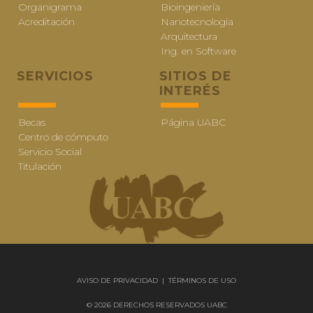
Organigrama
Bioingeniería
Acreditación
Nanotecnología
Arquitectura
Ing. en Software
SERVICIOS
SITIOS DE
INTERÉS
Becas
Página UABC
Centro de cómputo
Servicio Social
Titulación
AVISO DE PRIVACIDAD
|
TÉRMINOS DE USO
© 2026 DERECHOS RESERVADOS UABC