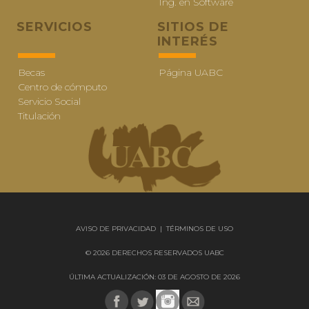
Ing. en Software
SERVICIOS
SITIOS DE
INTERÉS
Becas
Página UABC
Centro de cómputo
Servicio Social
Titulación
AVISO DE PRIVACIDAD
|
TÉRMINOS DE USO
© 2026 DERECHOS RESERVADOS UABC
ÚLTIMA ACTUALIZACIÓN: 03 DE AGOSTO DE 2026