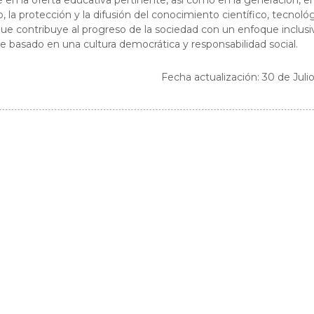
 en la oferta educativa pertinente, así como en la generación, el
o, la protección y la difusión del conocimiento científico, tecnoló
 que contribuye al progreso de la sociedad con un enfoque inclusi
le basado en una cultura democrática y responsabilidad social.
Fecha actualización: 30 de Juli