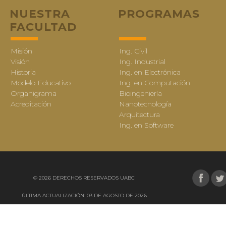
NUESTRA
PROGRAMAS
FACULTAD
Misión
Ing. Civil
Visión
Ing. Industrial
Historia
Ing. en Electrónica
Modelo Educativo
Ing. en Computación
Organigrama
Bioingeniería
Acreditación
Nanotecnología
Arquitectura
Ing. en Software
© 2026 DERECHOS RESERVADOS UABC
ÚLTIMA ACTUALIZACIÓN: 03 DE AGOSTO DE 2026