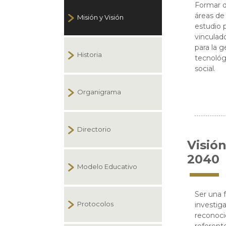
Formar d
áreas de
Misión y Visión
estudio p
vinculado
para la g
Historia
tecnológ
social.
Organigrama
Directorio
Visió
2040
Modelo Educativo
Ser una f
Protocolos
investiga
reconocid