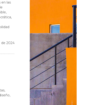
 en las
de
ible,
crática,
ilidad
o de 2024
tas,
diseño,
n