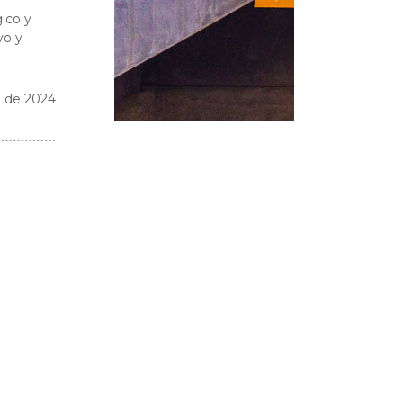
gico y
vo y
o de 2024