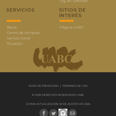
Ing. en Software
SERVICIOS
SITIOS DE
INTERÉS
Becas
Página UABC
Centro de cómputo
Servicio Social
Titulación
AVISO DE PRIVACIDAD
|
TÉRMINOS DE USO
© 2026 DERECHOS RESERVADOS UABC
ÚLTIMA ACTUALIZACIÓN: 03 DE AGOSTO DE 2026